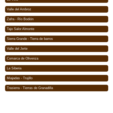
Valle del Ambroz
Zafra - Río Bodión
Tajo Salor Almonte
Sierra Grande - Tierra de barros
Valle del Jerte
Comarca de Olivenza
La Siberia
Miajadas - Trujillo
Trasierra - Tierras de Granadilla