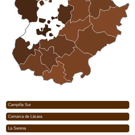
Campiña Sur
Comarca de Lácara
La Serena