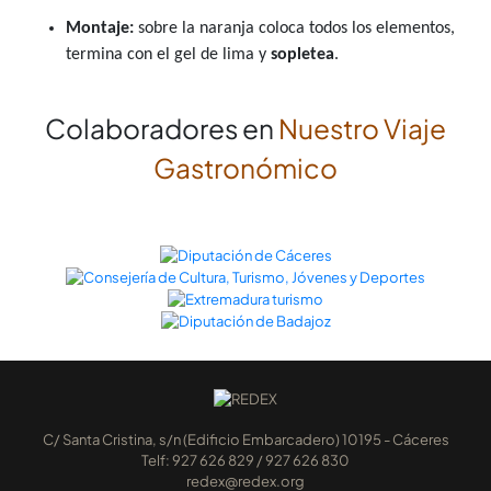
Montaje:
sobre la naranja coloca todos los elementos,
termina con el gel de lima y
sopletea
.
Colaboradores en
Nuestro Viaje
Gastronómico
C/ Santa Cristina, s/n (Edificio Embarcadero) 10195 - Cáceres
Telf: 927 626 829 / 927 626 830
redex@redex.org