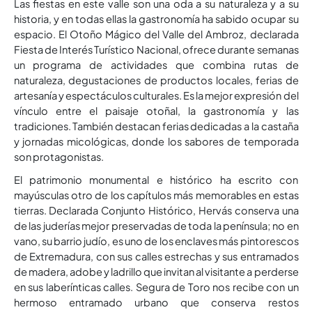
Las fiestas en este valle son una oda a su naturaleza y a su
historia, y en todas ellas la gastronomía ha sabido ocupar su
espacio. El Otoño Mágico del Valle del Ambroz, declarada
Fiesta de Interés Turístico Nacional, ofrece durante semanas
un programa de actividades que combina rutas de
naturaleza, degustaciones de productos locales, ferias de
artesanía y espectáculos culturales. Es la mejor expresión del
vínculo entre el paisaje otoñal, la gastronomía y las
tradiciones. También destacan ferias dedicadas a la castaña
y jornadas micológicas, donde los sabores de temporada
son protagonistas.
El patrimonio monumental e histórico ha escrito con
mayúsculas otro de los capítulos más memorables en estas
tierras. Declarada Conjunto Histórico, Hervás conserva una
de las juderías mejor preservadas de toda la península; no en
vano, su barrio judío, es uno de los enclaves más pintorescos
de Extremadura, con sus calles estrechas y sus entramados
de madera, adobe y ladrillo que invitan al visitante a perderse
en sus laberínticas calles. Segura de Toro nos recibe con un
hermoso entramado urbano que conserva restos