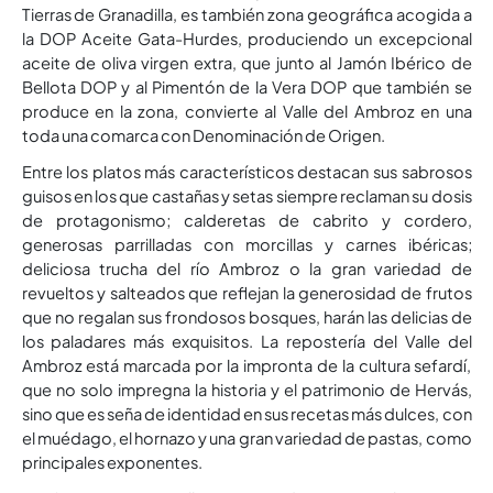
Tierras de Granadilla, es también zona geográfica acogida a
la DOP Aceite Gata-Hurdes, produciendo un excepcional
aceite de oliva virgen extra, que junto al Jamón Ibérico de
Bellota DOP y al Pimentón de la Vera DOP que también se
produce en la zona, convierte al Valle del Ambroz en una
toda una comarca con Denominación de Origen.
Entre los platos más característicos destacan sus sabrosos
guisos en los que castañas y setas siempre reclaman su dosis
de protagonismo; calderetas de cabrito y cordero,
generosas parrilladas con morcillas y carnes ibéricas;
deliciosa trucha del río Ambroz o la gran variedad de
revueltos y salteados que reflejan la generosidad de frutos
que no regalan sus frondosos bosques, harán las delicias de
los paladares más exquisitos. La repostería del Valle del
Ambroz está marcada por la impronta de la cultura sefardí,
que no solo impregna la historia y el patrimonio de Hervás,
sino que es seña de identidad en sus recetas más dulces, con
el muédago, el hornazo y una gran variedad de pastas, como
principales exponentes.