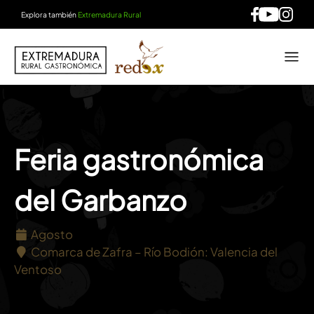
Explora también
Extremadura Rural
Feria gastronómica
del Garbanzo
Agosto
Comarca de Zafra – Río Bodión: Valencia del
Ventoso