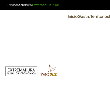
Explora también
Extremadura Rural
Inicio
GastroTerritorios