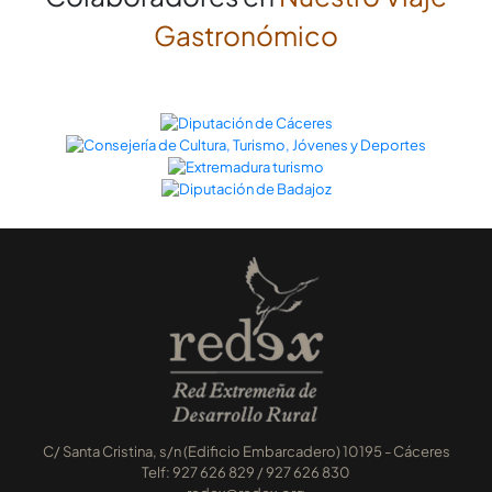
Gastronómico
C/ Santa Cristina, s/n (Edificio Embarcadero) 10195 - Cáceres
Telf: 927 626 829 / 927 626 830