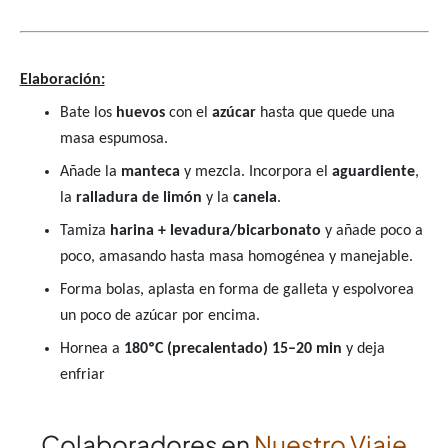
Elaboración:
Bate los
huevos
con el
azúcar
hasta que quede una
masa espumosa.
Añade la
manteca
y mezcla. Incorpora el
aguardiente
,
la
ralladura de limón
y la
canela
.
Tamiza
harina + levadura/bicarbonato
y añade poco a
poco, amasando hasta masa homogénea y manejable.
Forma bolas, aplasta en forma de galleta y espolvorea
un poco de azúcar por encima.
Hornea a
180ºC (precalentado) 15–20 min
y deja
enfriar
Colaboradores en
Nuestro Viaje